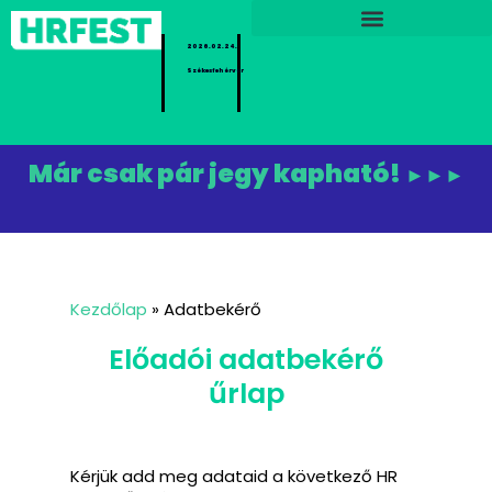
2026.02.24.
Székesfehérvár
Már csak pár jegy kapható!
►►►
Kezdőlap
»
Adatbekérő
Előadói adatbekérő
űrlap
Kérjük add meg adataid a következő HR