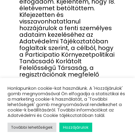
elfogadom. Kijelentem, hogy 18.
életévemet betöltöttem.
Kifejezetten és
visszavonhatatlanul
hozzájárulok a fenti személyes
adataim kezeléséhez az
Adatvédelmi Tájékoztatóban
foglaltak szerint, a célból, hogy
a Participatio Környezetpolitikai
Tanácsadó Korlátolt
Felelősségű Társaság, a
regisztrációnak megfelelő
szolgáltatást teljesítse, s az
Adatvédelmi Tájékoztatóban
Honlapunkon cookie-kat használunk. A 'Hozzájárulok'
és az Általános Szerződési
gomb megnyomásával Ön elfogadja a statisztikai és
a marketing cookie-k használatát, a 'További
Feltételekben foglalt
lehetőségek' gomb megnyomásával rendelkezhet a
tevékenységét ellássa.
cookie-k beállításáról. További információkat az
Adatvédelmi és Cookie tájékoztatóban talál.
További lehetőségek
Hozzájárulok