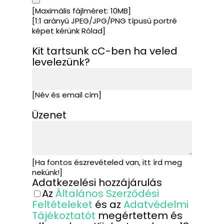
[Maximális fájlméret: 10MB]
[1:1 arányú JPEG/JPG/PNG típusú portré
képet kérünk Rólad]
Kit tartsunk cC-ben ha veled
levelezünk?
[Név és email cím]
Üzenet
[Ha fontos észrevételed van, itt írd meg
nekünk!]
Adatkezelési hozzájárulás
Az
Általános Szerződési
Feltételeket
és az
Adatvédelmi
Tájékoztatót
megértettem és