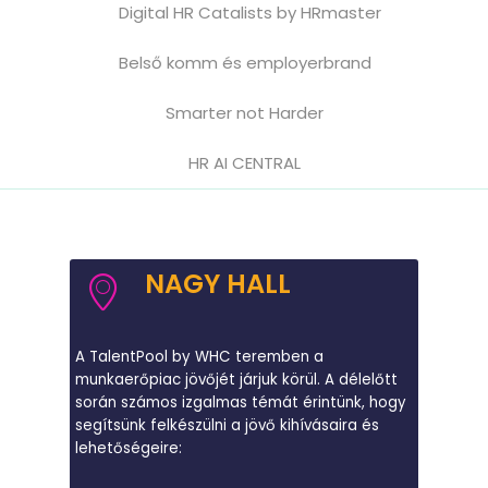
Digital HR Catalists by HRmaster
Belső komm és employerbrand
Smarter not Harder
HR AI CENTRAL
NAGY HALL
A TalentPool by WHC teremben a
munkaerőpiac jövőjét járjuk körül. A délelőtt
során számos izgalmas témát érintünk, hogy
segítsünk felkészülni a jövő kihívásaira és
lehetőségeire: