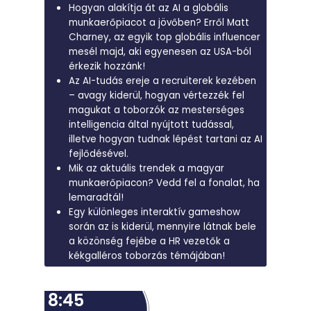
Hogyan alakítja át az AI a globális
munkaerőpiacot a jövőben? Erről Matt
Charney, az egyik top globális influencer
mesél majd, aki egyenesen az USA-ból
érkezik hozzánk!
Az AI-tudás ereje a recruiterek kezében
– avagy kiderül, hogyan vértezzék fel
magukat a toborzók az mesterséges
intelligencia által nyújtott tudással,
illetve hogyan tudnak lépést tartani az AI
fejlődésével.
Mik az aktuális trendek a magyar
munkaerőpiacon? Vedd fel a fonalat, ha
lemaradtál!
Egy különleges interaktív gameshow
során az is kiderül, mennyire látnak bele
a közönség fejébe a HR vezetők a
kékgalléros toborzás témájában!
8:45