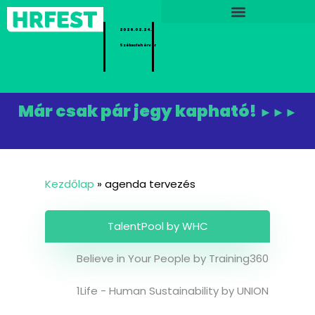
2026.02.24.
Székesfehérvár
Már csak pár jegy kapható!
►►►
Kezdőlap
»
agenda tervezés
TalentPool by WHC
Believe in Your People by Training360
1Life - Human Sustainability by UNION