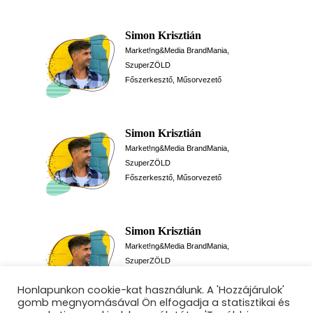
Simon Krisztián
Market!ng&Media BrandMania,
SzuperZÖLD
Főszerkesztő, Műsorvezető
Simon Krisztián
Market!ng&Media BrandMania,
SzuperZÖLD
Főszerkesztő, Műsorvezető
Simon Krisztián
Market!ng&Media BrandMania,
SzuperZÖLD
Főszerkesztő, Műsorvezető
Honlapunkon cookie-kat használunk. A 'Hozzájárulok'
gomb megnyomásával Ön elfogadja a statisztikai és