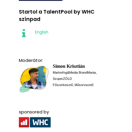
Startol a TalentPool by WHC
színpad
English
Moderátor:
Simon Krisztián
Market!ng&Media BrandMania,
SzuperZÖLD
Főszerkesztő, Műsorvezető
sponsored by