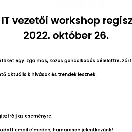
 IT vezetői workshop regis
2022. október 26.
tőket egy izgalmas, közös gondolkodós délelőttre, zárt
tő aktuális kihívások és trendek lesznek.
isztrálj az eseményre.
egadott email címeden, hamarosan jelentkezünk!