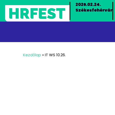
2026.02.24.
Székesfehérvár
Kezdőlap
»
IT WS 10.26.