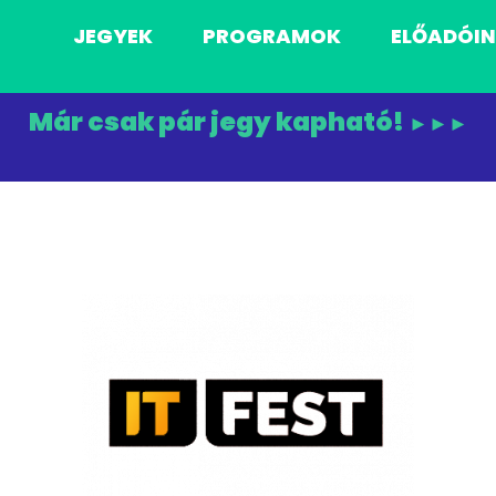
JEGYEK
PROGRAMOK
ELŐADÓI
Már csak pár jegy kapható!
►►►