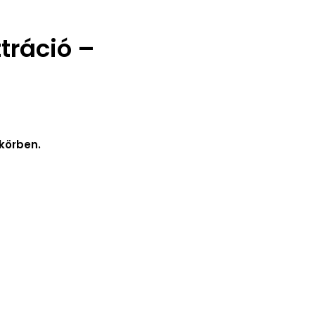
ztráció –
körben.