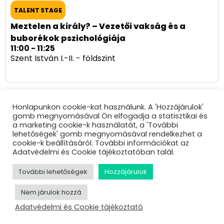
TALENT STAGE
Meztelen a király? – Vezetői vakság és a
buborékok pszichológiája
11:00 - 11:25
Szent István I.-II. - földszint
ÖSSZES ELŐADÓ
Honlapunkon cookie-kat használunk. A 'Hozzájárulok'
gomb megnyomásával Ön elfogadja a statisztikai és
a marketing cookie-k használatát, a 'További
lehetőségek' gomb megnyomásával rendelkezhet a
cookie-k beállításáról. További információkat az
Adatvédelmi és Cookie tájékoztatóban talál.
További lehetőségek
Hozzájárulok
Nem járulok hozzá
Adatvédelmi és Cookie tájékoztató