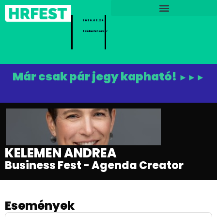
2026.02.24.
Székesfehérvár
Már csak pár jegy kapható!
►►►
KELEMEN ANDREA
Business Fest - Agenda Creator
Események