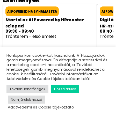
Események
AI POWERED HR BY HRMASTER
AI POWE
Startol az AI Powered by HRmaster
Digitál
színpad
HR-szak
09:30 - 09:40
09:40 - 
Trónterem - első emelet
Trónter
Honlapunkon cookie-kat használunk. A 'Hozzájárulok'
ÖSSZES ELŐADÓ
gomb megnyomásával Ön elfogadja a statisztikai és
a marketing cookie-k használatát, a 'További
lehetőségek' gomb megnyomásával rendelkezhet a
cookie-k beállításáról. További információkat az
Adatvédelmi és Cookie tájékoztatóban talál.
További lehetőségek
Hozzájárulok
Nem járulok hozzá
Adatvédelmi és Cookie tájékoztató