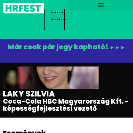
2026.02.24.
Székesfehérvár
Már csak pár jegy kapható!
►►►
LAKY SZILVIA
Coca-Cola HBC Magyarország Kft. -
képességfejlesztési vezető