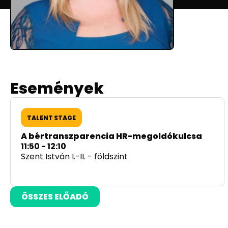
Események
TALENT STAGE
A bértranszparencia HR-megoldókulcsa
11:50 - 12:10
Szent István I.-II. - földszint
ÖSSZES ELŐADÓ