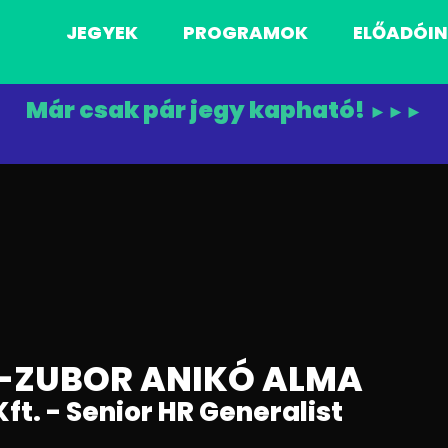
JEGYEK
PROGRAMOK
ELŐADÓI
Már csak pár jegy kapható!
►►►
-ZUBOR ANIKÓ ALMA
ft. - Senior HR Generalist