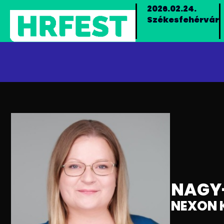
2026.02.24.
Székesfehérvár
NAGY
NEXON K