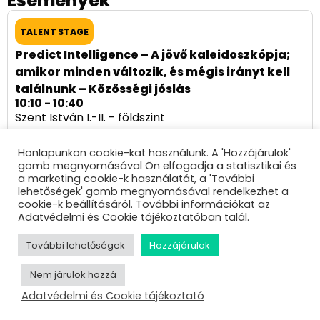
Események
TALENT STAGE
Predict Intelligence – A jövő kaleidoszkópja;
amikor minden változik, és mégis irányt kell
találnunk – Közösségi jóslás
10:10 - 10:40
Szent István I.-II. - földszint
Honlapunkon cookie-kat használunk. A 'Hozzájárulok'
gomb megnyomásával Ön elfogadja a statisztikai és
a marketing cookie-k használatát, a 'További
ÖSSZES ELŐADÓ
lehetőségek' gomb megnyomásával rendelkezhet a
cookie-k beállításáról. További információkat az
Adatvédelmi és Cookie tájékoztatóban talál.
További lehetőségek
Hozzájárulok
Nem járulok hozzá
Adatvédelmi és Cookie tájékoztató