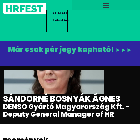
2026.02.24.
Székesfehérvár
Már csak pár jegy kapható!
►►►
SÁNDORNÉ BOSNYÁK ÁGNES
DENSO Gyártó Magyarország Kft. -
Deputy General Manager of HR