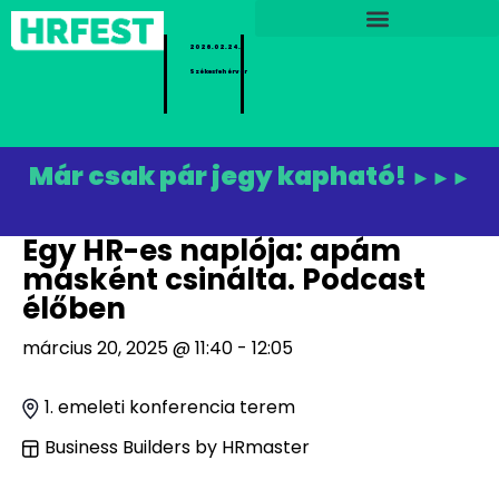
2026.02.24.
Székesfehérvár
Már csak pár jegy kapható!
►►►
Egy HR-es naplója: apám
másként csinálta. Podcast
élőben
március 20, 2025 @ 11:40 - 12:05
1. emeleti konferencia terem
Business Builders by HRmaster