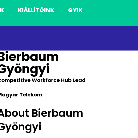
NK
KIÁLLÍTÓINK
GYIK
Bierbaum
Gyöngyi
Competitive Workforce Hub Lead
Magyar Telekom
About Bierbaum
Gyöngyi