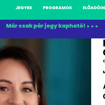
JEGYEK
PROGRAMOK
ELŐADÓI
Már csak pár jegy kapható!
►►►