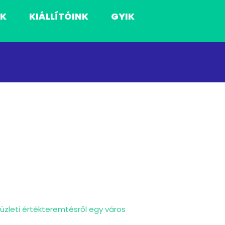
NK
KIÁLLÍTÓINK
GYIK
l üzleti értékteremtésről egy város