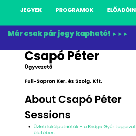
JEGYEK
PROGRAMOK
ELŐADÓI
Már csak pár jegy kapható!
►►►
Csapó Péter
Ügyvezető
Full-Sopron Ker. és Szolg. Kft.
About Csapó Péter
Sessions
Üzleti lokálpatrióták – a Bridge Győr tagjaiva
életében