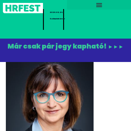
2026.02.24.
Székesfehérvár
Már csak pár jegy kapható!
►►►