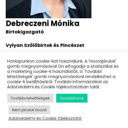
Debreczeni Mónika
Birtokigazgató
Vylyan Szőlőbirtok és Pincészet
About Debreczeni Mónika
Honlapunkon cookie-kat használunk. A 'Hozzájárulok'
gomb megnyomásával Ön elfogadja a statisztikai és
Sessions
a marketing cookie-k használatát, a 'További
lehetőségek' gomb megnyomásával rendelkezhet a
Találd meg a saját hangod – Mit tanulhat a HR
cookie-k beállításáról. További információkat az
egy borászattól?
Adatvédelmi és Cookie tájékoztatóban talál.
További lehetőségek
Hozzájárulok
Nem járulok hozzá
Adatvédelmi és Cookie tájékoztató