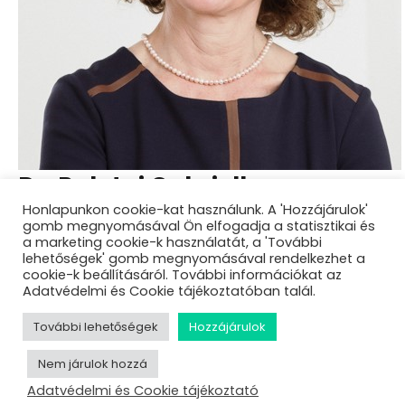
Dr. Palotai Gabriella
Honlapunkon cookie-kat használunk. A 'Hozzájárulok'
Pszichiáter, coach
gomb megnyomásával Ön elfogadja a statisztikai és
a marketing cookie-k használatát, a 'További
Classis Oktató Kft.
lehetőségek' gomb megnyomásával rendelkezhet a
cookie-k beállításáról. További információkat az
Adatvédelmi és Cookie tájékoztatóban talál.
About Dr. Palotai Gabriella
További lehetőségek
Hozzájárulok
Sessions
Nem járulok hozzá
Csak vicc!? Munkahelyi zaklatás és agresszió
megelőzése és kezelése – Kérdezd a szakértőket!
Adatvédelmi és Cookie tájékoztató