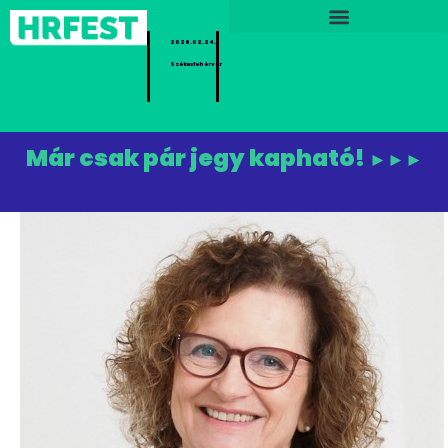
2026.02.24.
Székesfehérvár
Már csak pár jegy kapható!
►►►