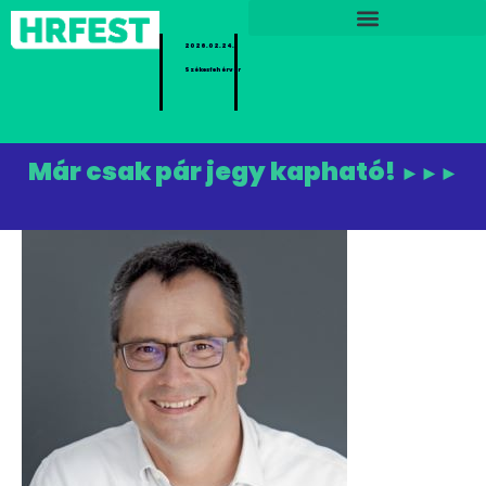
2026.02.24.
Székesfehérvár
Már csak pár jegy kapható!
►►►