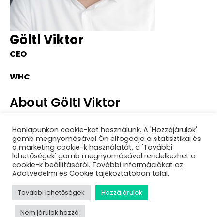
Göltl Viktor
CEO
WHC
About Göltl Viktor
Sessions
Honlapunkon cookie-kat használunk. A 'Hozzájárulok'
Building the Future – New Jobs and Opportunities
gomb megnyomásával Ön elfogadja a statisztikai és
in Pécs
a marketing cookie-k használatát, a 'További
HR mint profitcenter / cost center, avagy
lehetőségek' gomb megnyomásával rendelkezhet a
cookie-k beállításáról. További információkat az
bizonytalan időkben hogyan tud segíteni a
Adatvédelmi és Cookie tájékoztatóban talál.
rugalmas munkaerő?
Tehetségek és technológia: a BYD Auto Hungary
További lehetőségek
Hozzájárulok
missziója
HR mint profitcenter / cost center, avagy
Nem járulok hozzá
bizonytalan időkben hogyan tud segíteni a