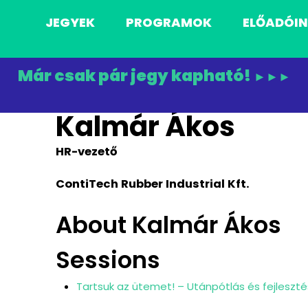
JEGYEK
PROGRAMOK
ELŐADÓI
Már csak pár jegy kapható!
►►►
Kalmár Ákos
HR-vezető
ContiTech Rubber Industrial Kft.
About Kalmár Ákos
Sessions
Tartsuk az ütemet! – Utánpótlás és fejleszt