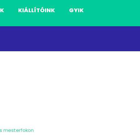
NK
KIÁLLÍTÓINK
GYIK
és mesterfokon