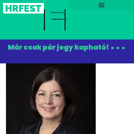
2026.02.24.
Székesfehérvár
Már csak pár jegy kapható!
►►►