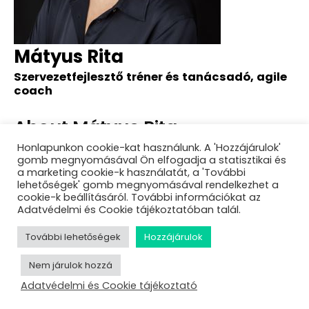
Mátyus Rita
Szervezetfejlesztő tréner és tanácsadó, agile
coach
About Mátyus Rita
Sessions
Honlapunkon cookie-kat használunk. A 'Hozzájárulok'
gomb megnyomásával Ön elfogadja a statisztikai és
a marketing cookie-k használatát, a 'További
Startol a Deep Dive terem délutánja
lehetőségek' gomb megnyomásával rendelkezhet a
cookie-k beállításáról. További információkat az
Adatvédelmi és Cookie tájékoztatóban talál.
További lehetőségek
Hozzájárulok
Nem járulok hozzá
Adatvédelmi és Cookie tájékoztató