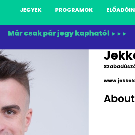
JEGYEK
PROGRAMOK
ELŐADÓI
Már csak pár jegy kapható!
►►►
Jekke
Szabadúszó
www.jekkeld
About