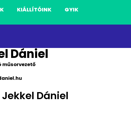
NK
KIÁLLÍTÓINK
GYIK
l Dániel
 műsorvezető
aniel.hu
 Jekkel Dániel