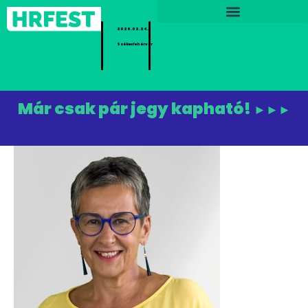
2026.02.24.
Székesfehérvár
Már csak pár jegy kapható!
►►►