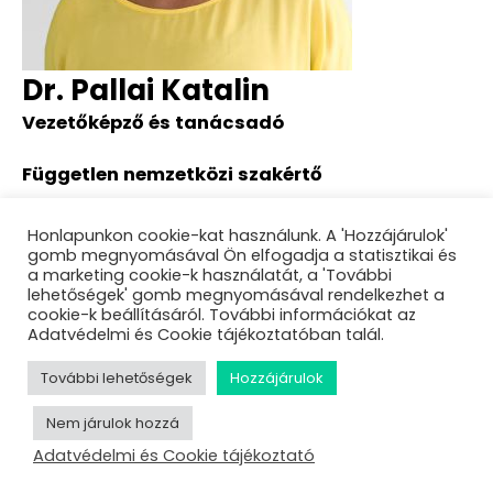
Dr. Pallai Katalin
Vezetőképző és tanácsadó
Független nemzetközi szakértő
About Dr. Pallai Katalin
Honlapunkon cookie-kat használunk. A 'Hozzájárulok'
gomb megnyomásával Ön elfogadja a statisztikai és
Sessions
a marketing cookie-k használatát, a 'További
lehetőségek' gomb megnyomásával rendelkezhet a
Csak vicc!? Munkahelyi zaklatás és agresszió
cookie-k beállításáról. További információkat az
megelőzése és kezelése – Kérdezd a szakértőket!
Adatvédelmi és Cookie tájékoztatóban talál.
További lehetőségek
Hozzájárulok
Nem járulok hozzá
Adatvédelmi és Cookie tájékoztató