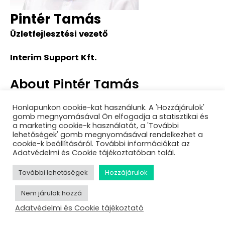
Pintér Tamás
Üzletfejlesztési vezető
Interim Support Kft.
About Pintér Tamás
Sessions
Honlapunkon cookie-kat használunk. A 'Hozzájárulok'
gomb megnyomásával Ön elfogadja a statisztikai és
Gyorsan és hatékonyan – Digitalizált HR-
a marketing cookie-k használatát, a 'További
megoldás
lehetőségek' gomb megnyomásával rendelkezhet a
cookie-k beállításáról. További információkat az
Adatvédelmi és Cookie tájékoztatóban talál.
További lehetőségek
Hozzájárulok
Nem járulok hozzá
Adatvédelmi és Cookie tájékoztató