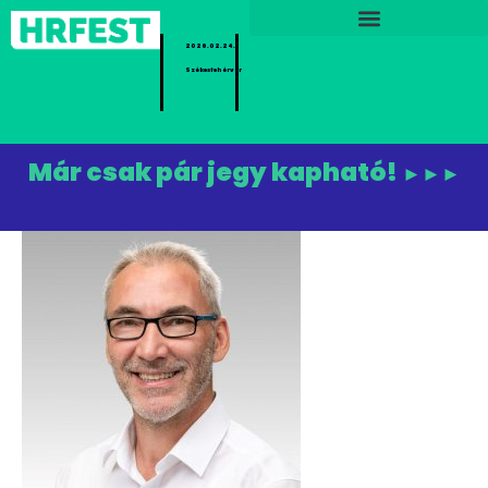
2026.02.24.
Székesfehérvár
Már csak pár jegy kapható!
►►►