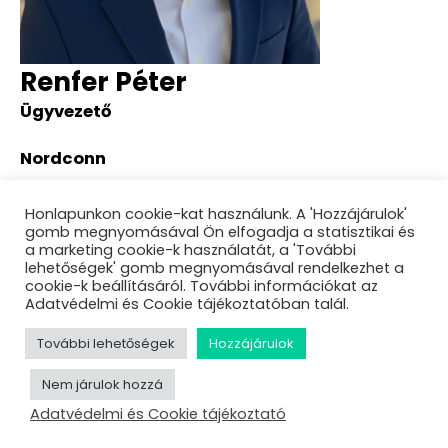
Renfer Péter
Ügyvezető
Nordconn
About Renfer Péter
Honlapunkon cookie-kat használunk. A 'Hozzájárulok'
gomb megnyomásával Ön elfogadja a statisztikai és
a marketing cookie-k használatát, a 'További
lehetőségek' gomb megnyomásával rendelkezhet a
cookie-k beállításáról. További információkat az
Adatvédelmi és Cookie tájékoztatóban talál.
További lehetőségek
Hozzájárulok
Nem járulok hozzá
Adatvédelmi és Cookie tájékoztató