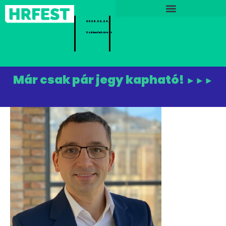
2026.02.24.
Székesfehérvár
Már csak pár jegy kapható!
►►►