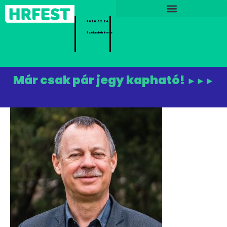
2026.02.24.
Székesfehérvár
Már csak pár jegy kapható!
►►►