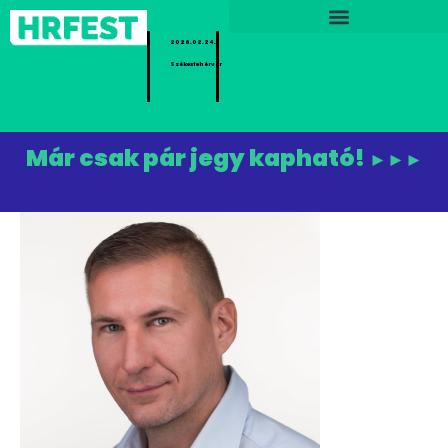
2026.02.24.
Székesfehérvár
Már csak pár jegy kapható!
►►►