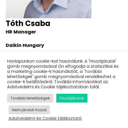
Tóth Csaba
HR Manager
Daikin Hungary
About Tóth Csaba
Honlapunkon cookie-kat használunk. A 'Hozzájárulok'
gomb megnyomásával Ön elfogadja a statisztikai és
Sessions
a marketing cookie-k használatát, a 'További
lehetőségek' gomb megnyomásával rendelkezhet a
Csak vicc!? Munkahelyi zaklatás és agresszió
cookie-k beállításáról. További információkat az
megelőzése és kezelése – Kérdezd a szakértőket!
Adatvédelmi és Cookie tájékoztatóban talál.
További lehetőségek
Hozzájárulok
Nem járulok hozzá
Adatvédelmi és Cookie tájékoztató