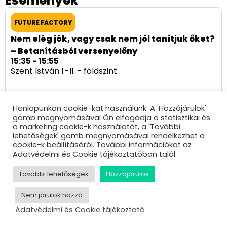
Események
FUTURE FACTORY
Nem elég jók, vagy csak nem jól tanítjuk őket?
– Betanításból versenyelőny
15:35 - 15:55
Szent István I.-II. - földszint
Honlapunkon cookie-kat használunk. A 'Hozzájárulok'
ÖSSZES ELŐADÓ
gomb megnyomásával Ön elfogadja a statisztikai és
a marketing cookie-k használatát, a 'További
lehetőségek' gomb megnyomásával rendelkezhet a
cookie-k beállításáról. További információkat az
Adatvédelmi és Cookie tájékoztatóban talál.
További lehetőségek
Hozzájárulok
Nem járulok hozzá
Adatvédelmi és Cookie tájékoztató