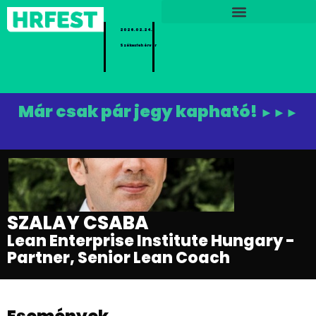
2026.02.24.
Székesfehérvár
Már csak pár jegy kapható!
►►►
SZALAY CSABA
Lean Enterprise Institute Hungary -
Partner, Senior Lean Coach