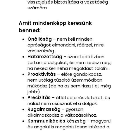
visszajelzés biztosítása a vezetőség
számára.
Amit mindenképp keresünk
benned:
Önállóság
– nem kell minden
apróságot elmondani, ráérzel, mire
van szükség.
Határozottság
– szereted kézben
tartani a dolgokat, és nem ijedsz meg,
ha neked kell néha megoldást találni.
Proaktivitás
– előre gondolkodsz,
nem utólag tűzoltó üzemmódban
működsz (de ha az sem riaszt el, még
jobb:)
Precizitás
– átlátod a részleteket, és
nálad nem csúsznak el a dolgok.
Rugalmasság
– gyorsan
alkalmazkodsz a változásokhoz.
Kommunikációs készség
– magyarul
és angolul is magabiztosan intézed a