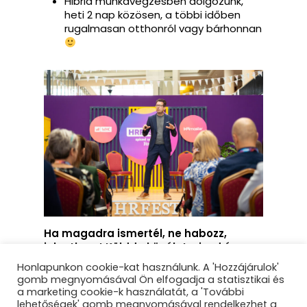
Hibrid munkavégzésben dolgozunk,
heti 2 nap közösen, a többi időben
rugalmasan otthonról vagy bárhonnan
Ha magadra ismertél, ne habozz,
jelentkezz! Küldd el önéletrajzod és egy
rövid bemutatkozást arról, miért lennél
Honlapunkon cookie-kat használunk. A 'Hozzájárulok'
te az ideális vezetői asszisztensünk!
gomb megnyomásával Ön elfogadja a statisztikai és
Ide várjuk
a marketing cookie-k használatát, a 'További
anyagodat:
hello@businessfest.hu
lehetőségek' gomb megnyomásával rendelkezhet a