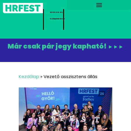
2026.02.24.
Székesfehérvár
Már csak pár jegy kapható!
►►►
Kezdőlap
»
Vezető asszisztens állás