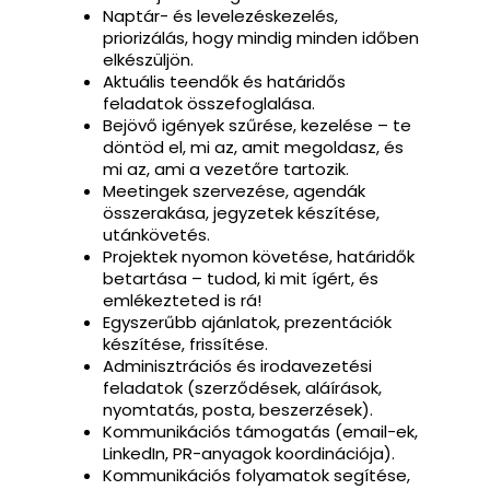
Naptár- és levelezéskezelés,
priorizálás, hogy mindig minden időben
elkészüljön.
Aktuális teendők és határidős
feladatok összefoglalása.
Bejövő igények szűrése, kezelése – te
döntöd el, mi az, amit megoldasz, és
mi az, ami a vezetőre tartozik.
Meetingek szervezése, agendák
összerakása, jegyzetek készítése,
utánkövetés.
Projektek nyomon követése, határidők
betartása – tudod, ki mit ígért, és
emlékezteted is rá!
Egyszerűbb ajánlatok, prezentációk
készítése, frissítése.
Adminisztrációs és irodavezetési
feladatok (szerződések, aláírások,
nyomtatás, posta, beszerzések).
Kommunikációs támogatás (email-ek,
LinkedIn, PR-anyagok koordinációja).
Kommunikációs folyamatok segítése,