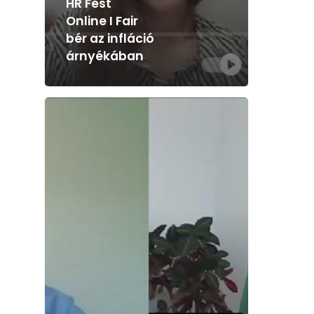
HR Fest
Online I Fair
bér az infláció
árnyékában