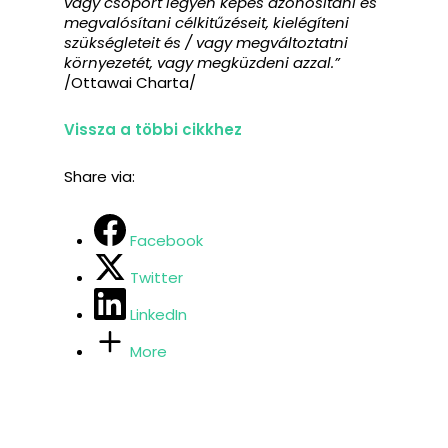
vagy csoport legyen képes azonosítani és
megvalósítani célkitűzéseit, kielégíteni
szükségleteit és / vagy megváltoztatni
környezetét, vagy megküzdeni azzal.”
/Ottawai Charta/
Vissza a többi cikkhez
Share via:
Facebook
Twitter
LinkedIn
More