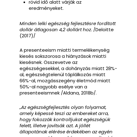
rövid idő alatt várják az
eredményeket.
Minden lelki egészség fejlesztésre fordított
dollár átlagosan 4,2 dollárt hoz.
/Deloitte
(2017)/
A presenteeism miatti termelékenység
kiesés sokszorosa a hiányzások miatti
kiesésnek. Összevetve az
egészségesekkel, a dohányzás miatt 28%-
al, egészségtelenül táplálkozás miatt
66%-al, mozgásszegény életmód miatt
50%-al nagyobb esélye van a
presenteeismnek /Aldana, 2018b/.
„Az egészségfejlesztés olyan folyamat,
amely képessé teszi az embereket arra,
hogy fokozzák kontrolljukat egészségük
felett, illetve javítsák azt. A jóllét
állapotának elérése érdekében az egyén