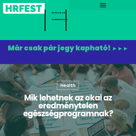
2026.02.24.
Székesfehérvár
Már csak pár jegy kapható!
►►►
Health
Mik lehetnek az okai az
eredménytelen
egészségprogramnak?