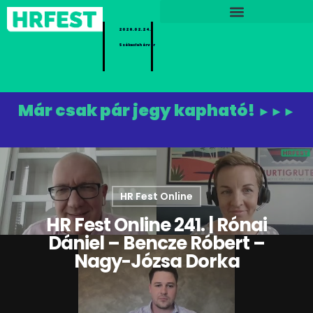
2026.02.24.
Székesfehérvár
Már csak pár jegy kapható!
►►►
HR Fest Online
HR Fest Online 241. | Rónai
Dániel – Bencze Róbert –
Nagy-Józsa Dorka