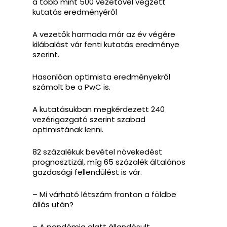
a több mint 500 vezetővel végzett
kutatás eredményéről
A vezetők harmada már az év végére
kilábalást vár fenti kutatás eredménye
szerint.
Hasonlóan optimista eredményekről
számolt be a PwC is.
A kutatásukban megkérdezett 240
vezérigazgató szerint szabad
optimistának lenni.
82 százalékuk bevétel növekedést
prognosztizál, míg 65 százalék általános
gazdasági fellendülést is vár.
– Mi várható létszám fronton a földbe
állás után?
– A pandémia alatt állandósult