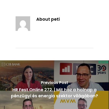
About
peti
Previous Post
HR Fest Online 272. | Mit hoz a holnap a
pénzügyi és energia szektor világában?