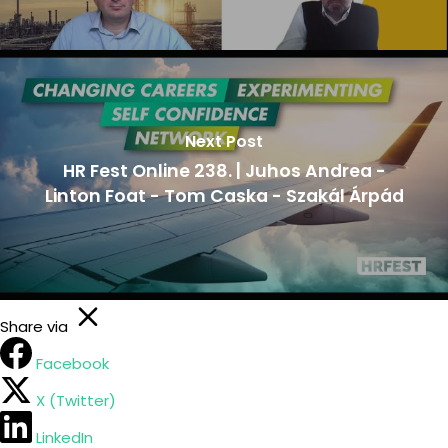
Next Post
HR Fest Online 238. | Juhos Andrea -
Linton Foat - Tom Caska - Szakál Árpád
Share via
Facebook
X (Twitter)
LinkedIn