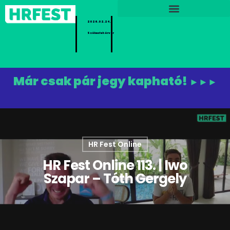
2026.02.24.
Székesfehérvár
Már csak pár jegy kapható!
►►►
HR Fest Online
HR Fest Online 113. | Iwo
Szapar – Tóth Gergely