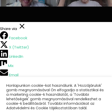
Share via
Facebook
X (Twitter)
LinkedIn
Mix
Email
Print
Honlapunkon cookie-kat használunk. A 'Hozzájárulok'
gomb megnyomásával Ön elfogadja a statisztikai és
Copy Link
a marketing cookie-k használatát, a 'További
lehetőségek' gomb megnyomásával rendelkezhet a
Powered by
Social Snap
cookie-k beállításáról. További információkat az
Adatvédelmi és Cookie tájékoztatóban talál.
Copy link