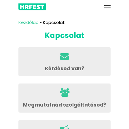
Skip
to
main
content
Kezdőlap
»
Kapcsolat
Kapcsolat
Kérdésed van?
Megmutatnád szolgáltatásod?