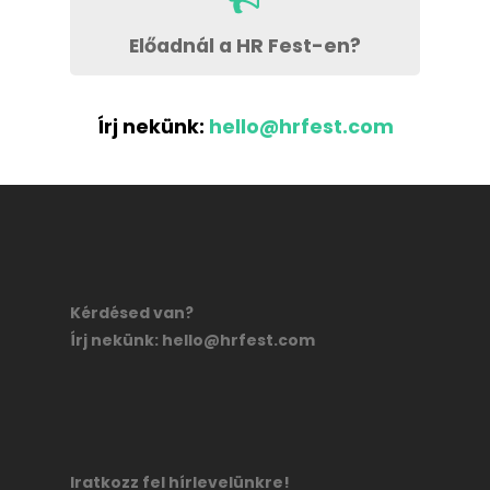
Előadnál a HR Fest-en?
Írj nekünk:
hello@hrfest.com
Kérdésed van?
Írj nekünk:
hello@hrfest.com
Iratkozz fel hírlevelünkre!