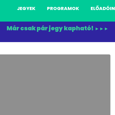
JEGYEK
PROGRAMOK
ELŐADÓI
Már csak pár jegy kapható!
►►►