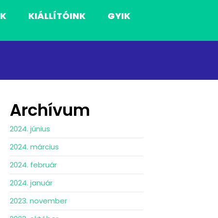
NK
KIÁLLÍTÓINK
GYIK
Archívum
2024. június
2024. március
2024. február
2024. január
2023. november