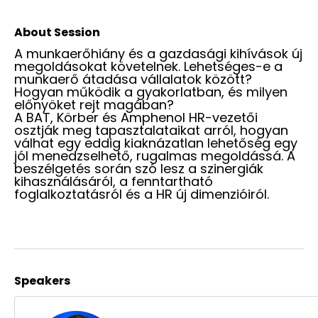
About Session
A munkaerőhiány és a gazdasági kihívások új
megoldásokat követelnek. Lehetséges-e a
munkaerő átadása vállalatok között?
Hogyan működik a gyakorlatban, és milyen
előnyöket rejt magában?
A BAT, Körber és Amphenol HR-vezetői
osztják meg tapasztalataikat arról, hogyan
válhat egy eddig kiaknázatlan lehetőség egy
jól menedzselhető, rugalmas megoldássá. A
beszélgetés során szó lesz a szinergiák
kihasználásáról, a fenntartható
foglalkoztatásról és a HR új dimenzióiról.
Speakers