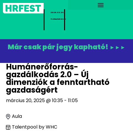
2026.02.24.
Székesfehérvár
Már csak pár jegy kapható!
►►►
Humánerőforrás-
gazdálkodás 2.0 – Új
dimenziók a fenntartható
gazdaságért
március 20, 2025 @ 10:35 - 11:05
Aula
Talentpool by WHC