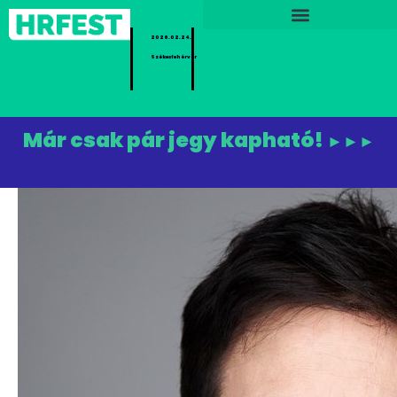
2026.02.24.
Székesfehérvár
Már csak pár jegy kapható!
►►►