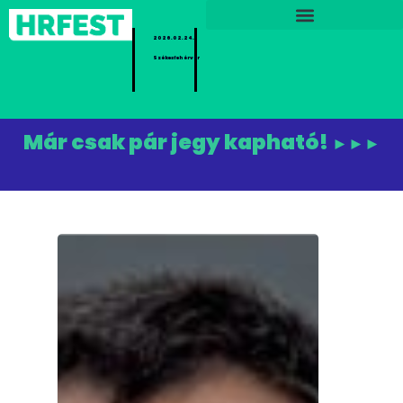
2026.02.24.
Székesfehérvár
Már csak pár jegy kapható!
►►►