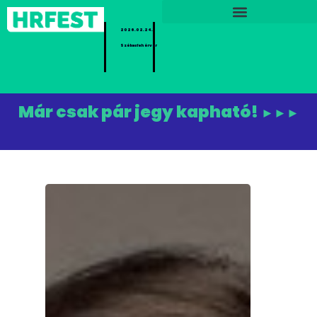
2026.02.24.
Székesfehérvár
Már csak pár jegy kapható!
►►►