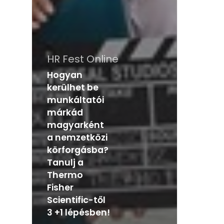
HR Fest Online
Hogyan
kerülhet be
munkáltatói
márkád
magyarként
a nemzetközi
körforgásba?
Tanulj a
Thermo
Fisher
Scientific-től
3 +1 lépésben!